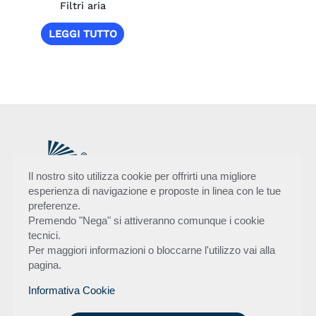
Filtri aria
LEGGI TUTTO
Il nostro sito utilizza cookie per offrirti una migliore
esperienza di navigazione e proposte in linea con le tue
preferenze.
Premendo "Nega" si attiveranno comunque i cookie
Flytec S.r.l.
tecnici.
Via Lorenzetti 10/c
Per maggiori informazioni o bloccarne l'utilizzo vai alla
Talacchio di Colbordolo,
pagina.
61022 - Pesaro - Italia
Informativa Cookie
Tel
+39 0721 478020
Fax +39 0721 1622043