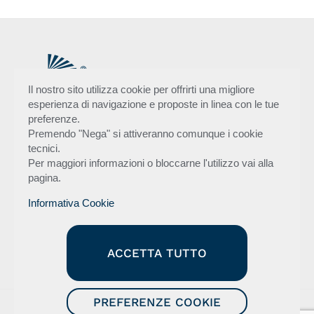
Il nostro sito utilizza cookie per offrirti una migliore
esperienza di navigazione e proposte in linea con le tue
preferenze.
Premendo "Nega" si attiveranno comunque i cookie
Flytec S.r.l.
tecnici.
Via Lorenzetti 10/c
Per maggiori informazioni o bloccarne l'utilizzo vai alla
Talacchio di Colbordolo,
pagina.
61022 - Pesaro - Italia
Informativa Cookie
Tel
+39 0721 478020
Fax +39 0721 1622043
info@flytec.it
P.I. 02418760415
ACCETTA TUTTO
PREFERENZE COOKIE
© 2022 Flytec - webagency